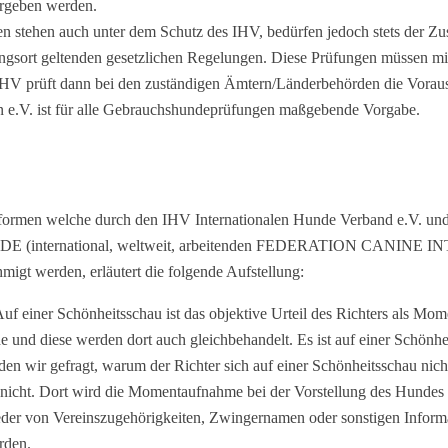
rgeben werden.
 stehen auch unter dem Schutz des IHV, bedürfen jedoch stets der Z
gsort geltenden gesetzlichen Regelungen. Diese Prüfungen müssen mi
IHV prüft dann bei den zuständigen Ämtern/Länderbehörden die Vora
n e.V. ist für alle Gebrauchshundeprüfungen maßgebende Vorgabe.
ngsformen welche durch den IHV Internationalen Hunde Verband e.V. u
ternational, weltweit, arbeitenden FEDERATION CANINE IN
migt werden, erläutert die folgende Aufstellung:
f einer Schönheitsschau ist das objektive Urteil des Richters als Mo
e und diese werden dort auch gleichbehandelt. Es ist auf einer Schönhe
rden wir gefragt, warum der Richter sich auf einer Schönheitsschau nich
 nicht. Dort wird die Momentaufnahme bei der Vorstellung des Hundes
eder von Vereinszugehörigkeiten, Zwingernamen oder sonstigen Informa
rden.