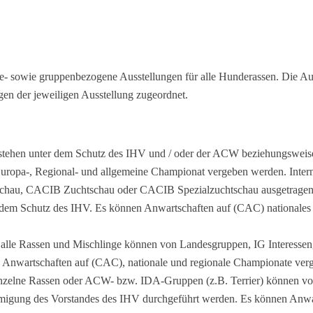
asse- sowie gruppenbezogene Ausstellungen für alle Hunderassen. Die A
en der jeweiligen Ausstellung zugeordnet.
 stehen unter dem Schutz des IHV und / oder der ACW beziehungsweis
 Europa-, Regional- und allgemeine Championat vergeben werden. Int
sschau, CACIB Zuchtschau oder CACIB Spezialzuchtschau ausgetrage
r dem Schutz des IHV. Es können Anwartschaften auf (CAC) nationale
 alle Rassen und Mischlinge können von Landesgruppen, IG Interesse
 Anwartschaften auf (CAC), nationale und regionale Championate ver
inzelne Rassen oder ACW- bzw. IDA-Gruppen (z.B. Terrier) können von
gung des Vorstandes des IHV durchgeführt werden. Es können Anwart