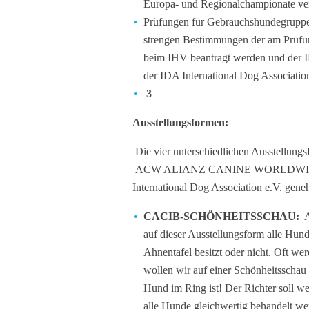
Europa- und Regionalchampionate ve
Prüfungen für Gebrauchshundegruppen
strengen Bestimmungen der am Prüfun
beim IHV beantragt werden und der 
der IDA International Dog Associatio
3
A
usstellungsformen:
D
ie vier unterschiedlichen Ausstellu
ACW ALIANZ CANINE WORLDWIDE (in
International Dog Association e.V. geneh
CACIB-SCHÖNHEITSSCHAU:
Au
auf dieser Ausstellungsform alle Hund
Ahnentafel besitzt oder nicht. Oft we
wollen wir auf einer Schönheitsschau
Hund im Ring ist! Der Richter soll w
alle Hunde gleichwertig behandelt we