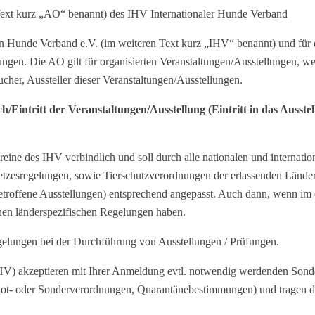
Text kurz „AO“ benannt) des IHV Internationaler Hunde Verband
nalen Hunde Verband e.V. (im weiteren Text kurz „IHV“ benannt) und für
ungen. Die AO gilt für organisierten Veranstaltungen/Ausstellungen, 
cher, Aussteller dieser Veranstaltungen/Ausstellungen.
Eintritt der Veranstaltungen/Ausstellung (Eintritt in das Ausste
reine des IHV verbindlich und soll durch alle nationalen und internati
tzesregelungen, sowie Tierschutzverordnungen der erlassenden Länder 
betroffene Ausstellungen) entsprechend angepasst. Auch dann, wenn im
nen länderspezifischen Regelungen haben.
egelungen bei der Durchführung von Ausstellungen / Prüfungen.
(IHV) akzeptieren mit Ihrer Anmeldung evtl. notwendig werdenden Sond
Not- oder Sonderverordnungen, Quarantänebestimmungen) und tragen die