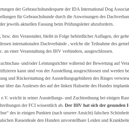
ngen der Gebrauchshundesparte der IDA International Dog Associati
ellungen für Gebrauchshunde durch die Anweisungen des Dachverband
 der jeweils aktuellen Fassung beim Prüfungsleiter abzufordern.
bzw. den Veranstalter, bleibt in Folge behördlicher Auflagen, der gel
essen internationalen Dachverbände , welche die Teilnahme des gemel
. an einer Veranstaltung des IHV verhindern, ausgeschlossen.
uchtschau- und/oder Leistungsrichter während der Bewertung auf Vera
tifizieren kann sind von der Ausstellung ausgeschlossen und werden bei
ung und Rückerstattung der Ausstellungsgebühren des Ringes verwiesen
ur über das Auslesen des auf der linken Halsseite des Hundes implanti
 e.V. weicht in seiner Ausstellungs- und Zuchtordnung bei einigen Ra
chreibungen der FCI wissentlich ab.
Der IHV hat sich der gesunden 
hse“ des in einigen Punkten (nach unserer Ansicht) falschen Schönheit
e falschen Rasseideale den Hunden unvorstellbare Leiden und Krankheit