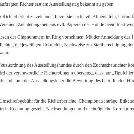
auftragten Richter erst am Ausstellungstag bekannt zu geben.
n Richterbericht zu zeichnen, bevor sie nach evtl. Ahnentafeln, Urkund
, Vereinen, Züchterangaben aus evtl. Papieren der Hunde beeinflusst we
slesen der Chipnummern im Ring vornehmen. Mit der Anmeldung des Hu
flichtet, die jeweiligen Urkunden, Nachweise zur Startberechtigung de
kann.
uzuordnung des Ausstellungshundes durch den Zuchtschaurichter könn
rd der verantwortliche Richterobmann überzeugt, dass nur „Tippfehler“
sind kann der Ausstellungsleiter die Bewertung des betreffenden Hund
 Umschreibgebühr für die Richterberichte, Championatsanträge, Etikett
t in Rechnung gestellt. Nachsendungen und nachträgliche Korrekturen